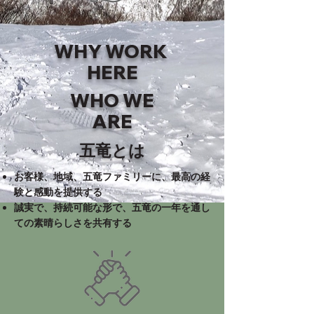
WHY WORK
HERE
WHO WE
ARE
五竜とは
お客様、地域、五竜ファミリーに、最高の経
験と感動を提供する
誠実で、持続可能な形で、五竜の一年を通し
ての素晴らしさを共有する