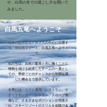
や、白馬の冬での過ごし方を聞いて
みました。
白馬五竜へようこそ
日本の壮大な北アルプスの中心に位置す
る、当山岳リゾート、白馬五竜へようこ
そ。
私たちは、自然の驚異と共に働くことに
情熱を傾ける結束したチームの一員とし
ての、季節ごとのチャンスから年間を通
じた機会まで提供しています。
冬季には、リフト運用、レストラン、チ
ケットセンター、レンタル、スロープ整
備など、さまざまなポジションが用意さ
れ、スキーリゾートのスリルを体験でき