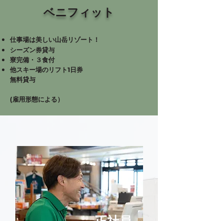
ベニフィット
仕事場は美しい山岳リゾート！
シーズン券貸与
寮完備・３食付
他スキー場のリフト1日券
無料
貸与
(雇用形態による）