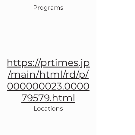
Programs
https://prtimes.jp
/main/html/rd/p/
000000023.0000
79579.html
Locations