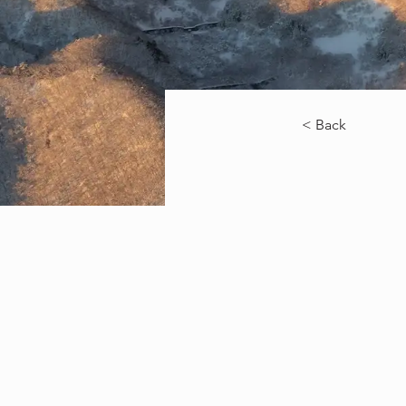
< Back
白馬
記念
いメ
ージ