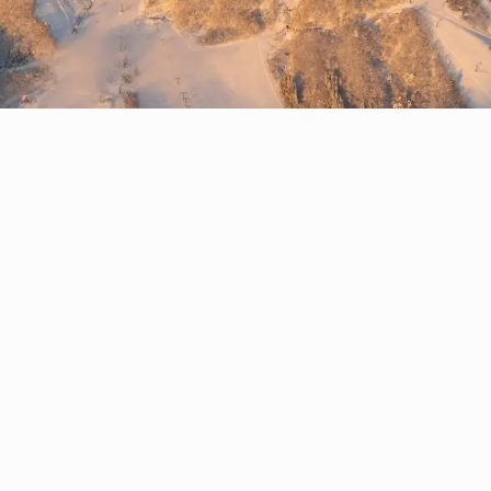
五竜は今年で創業55
ムービーや歴史年表、
ッセージを紹介する特
を公開