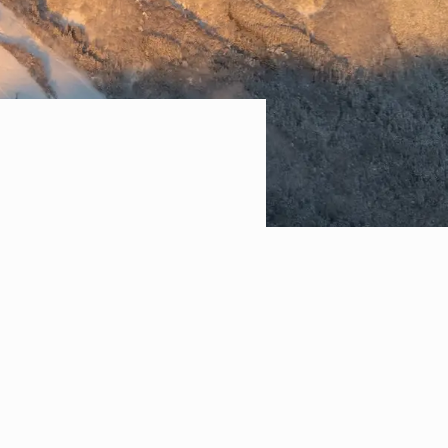
周年！
お祝
設ペ