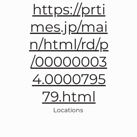
https://prti
mes.jp/mai
n/html/rd/p
/00000003
4.0000795
79.html
Locations