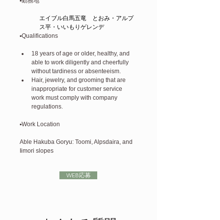
▪️勤務地 
エイブル白馬五竜　とおみ・アルプ
ス平・いいもりゲレンデ
▪️Qualifications
18 years of age or older, healthy, and 
able to work diligently and cheerfully 
without tardiness or absenteeism.
Hair, jewelry, and grooming that are 
inappropriate for customer service 
work must comply with company 
regulations.
▪️Work Location
Able Hakuba Goryu: Toomi, Alpsdaira, and 
Iimori slopes
WEB応募