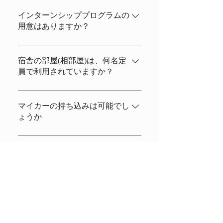
英語での選考は検討したことはありま
すが、実施したことは有りません。 す
インターンシッププログラムの
用意はありますか？
べての職場、寮等の環境において、日
常のコミュニケーションが日本語で
最初からの準備は有りません。期間と
す。 最低でも、簡単な会話ができる程
目的を確認させていただき、相談させ
宿舎の部屋(相部屋)は、何名定
度の日本語力が必要です。
員で利用されていますか？
て下さい。
採用の状況（入寮者・通勤者の割合の
変動）によりますが、寮の運用の予定
マイカーの持ち込みは可能でし
ょうか
は、利用者の制限は考えておりませ
ん。4人部屋と6人部屋の利用を予定し
駐車場が寮より徒歩10分の場所である
て、4人と3人の相部屋が多くなると予
事と予め任意保険証券の写しを提出い
想しています。
ただくことを条件にしています。