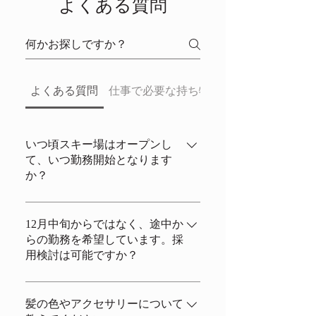
よくある質問
よくある質問
仕事で必要な持ち物はありますか？
いつ頃スキー場はオープンし
て、いつ勤務開始となります
か？
スキー場は、平均して12月上旬に天然
雪で営業開始となります。（11月中旬
12月中旬からではなく、途中か
らの勤務を希望しています。採
もあれば、12月下旬もあります。）雪
用検討は可能ですか？
次第です。 勤務開始日は、職種にもよ
りますが、12月10日～20日の間を目安
基本的には、シーズン通して勤務可能
にしてご準備ください。
な方を優先して採用しています。 但
髪の色やアクセサリーについて