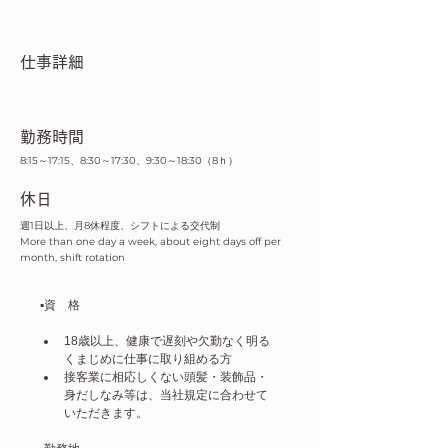
仕事詳細
​勤務時間
8:15～17:15、8:30～17:30、9:30～18:30（8ｈ）
​休日
週1日以上、月8休程度、シフトによる交代制
More than one day a week, about eight days off per
month, shift rotation
▪️資　格 
18歳以上、健康で遅刻や欠勤なく明る
くまじめに仕事に取り組める方
接客業に相応しくない頭髪・装飾品・
身だしなみ等は、当社規定に合わせて
いただきます。