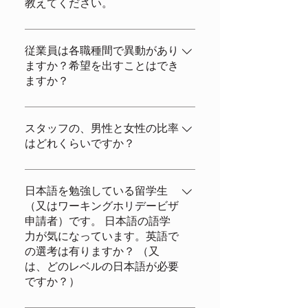
教えてください。
し、職種は限定されますが、12月初旬
中旬～1月中旬、1月下旬～3月末日、2
どの職場も幅広い年齢層のお客様を相
月中旬～3月末日、3月1日～31日 にて
手にする接客サービス業です。 頭髪に
従業員は各職種間で異動があり
採用検討が可能です。
ますか？希望を出すことはでき
ついては、配属される職場にふさわし
ますか？
いかどうか判断してください。 基本的
には「清潔感」を重要視します。 勤務
着任後の職種の変更は基本的には予定
中は、顔が見えるようにまとめていた
が有りません。その為、採用職種の検
スタッフの、男性と女性の比率
だきます。 派手なマニキュア・化粧・
はどれくらいですか？
討には、応募者の希望を最優先に採用
ネックレス・過剰な香水についても就
検討します。
業中は禁止といたします。 飲食関係の
男性：女性 6～7割：4～3割 シーズン
職場の方は、上記に加えて、ピアス、
によって、応募者の状況で変動しま
日本語を勉強している留学生
イヤリング、ネックレス、指輪、ブレ
（又はワーキングホリデービザ
す。
スレット、時計、マニュキアが禁止の
申請者）です。 日本語の語学
売り場がございます。
力が気になっています。英語で
の選考は有りますか？ （又
は、どのレベルの日本語が必要
ですか？）