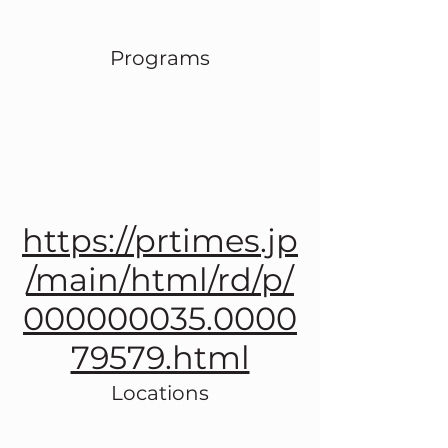
Programs
https://prtimes.jp
/main/html/rd/p/
000000035.0000
79579.html
Locations