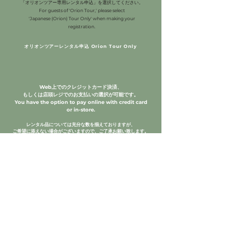
「オリオンツアー専用レンタル申込」を選択してください。
For guests of 'Orion Tour,' please select
'Japanese (Orion) Tour Only' when making your
registration.
オリオンツアーレンタル申込 Orion Tour Only
W
eb上でのクレジットカード決済、
もしくは店頭レジでのお支払いの選択が可能です。
You have the option to pay online with credit card
or in-store.
レンタル品については充分な数を揃えておりますが、
ご希望に添えない場合がございますので、
ご了承お願い致します。
While we strive to have a sufficient quantity of rental
items,
please understand that we may not always be
able to accommodate all requests.